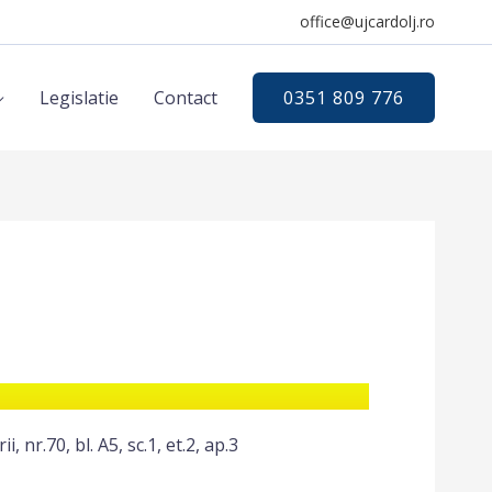
office@ujcardolj.ro
Legislatie
Contact
0351 809 776
, nr.70, bl. A5, sc.1, et.2, ap.3