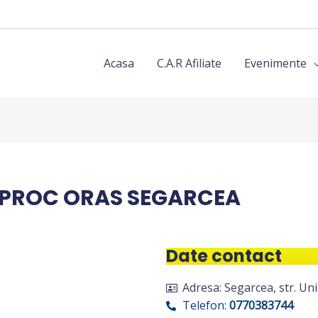
Acasa
C.A.R Afiliate
Evenimente
IPROC ORAS SEGARCEA
Date contact
Adresa: Segarcea, str. Unirii
Telefon:
0770383744